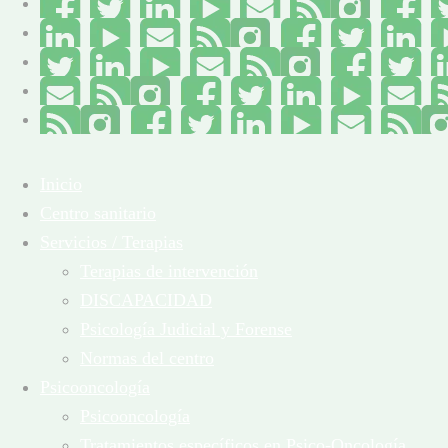
Inicio
Centro sanitario
Servicios / Terapias
Terapias de intervención
DISCAPACIDAD
Psicología Judicial y Forense
Normas del centro
Psicooncología
Psicooncología
Tratamientos específicos en Psico-Oncología