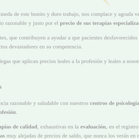
oneda de este bonito y duro trabajo, nos complace y agrada
io razonable y justo por el
precio de sus terapias especializa
tes, que contribuyen a ayudar a que pacientes desfavorecidos 
ctos devastadores en su competencia.
gas que aplican precios leales a la profesión y leales a noso
s
ncia razonable y saludable con nuestros
centros de psicologí
ofesión
.
apias de calidad
, exhaustivas en la
evaluación
, en el registr
ias
muy alejadas de precios de saldo, que nunca los verán en 