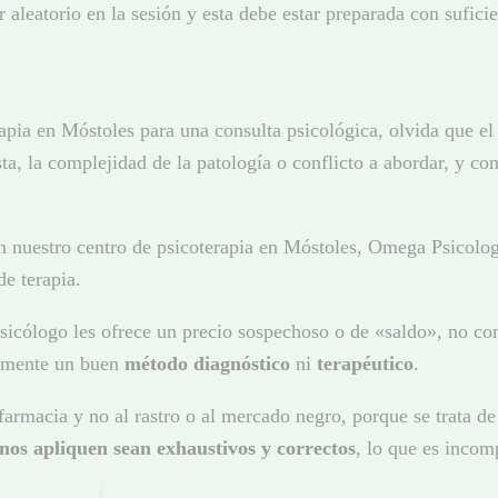
aleatorio en la sesión y esta debe estar preparada con suficie
ia en Móstoles para una consulta psicológica, olvida que el p
sta, la complejidad de la patología o conflicto a abordar, y c
 en nuestro centro de psicoterapia en Móstoles, Omega Psicol
de terapia.
sicólogo les ofrece un precio sospechoso o de «saldo», no co
amente un buen
método diagnóstico
ni
terapéutico
.
rmacia y no al rastro o al mercado negro, porque se trata de 
nos apliquen sean exhaustivos y correctos
, lo que es incom