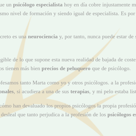
que un
psicólogo especialista
hoy en día cobre injustamente me
mo nivel de formación y siendo igual de especialista. Es por
ncreto es una
neurociencia
y, por tanto, nunca puede estar de 
gible de lo que supone esta nueva realidad de bajada de coste
gos tienen más bien
precios de peluquero
que de psicólogo.
esamos tanto Marta como yo y otros psicólogos. a la profesió
onales
, si acudiera a una de sus
terapias
, y mi pelo estaba li
ómo han devaluado los propios psicólogos la propia profesió
desleal que tanto perjudica a la profesión de los
psicólogos e