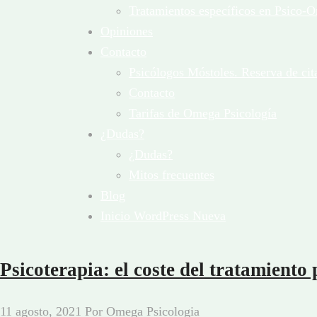
Tratamientos específicos en Psico-O
Opiniones
Contacto
Psicólogos Móstoles. Reserva de cit
Contacto
Tarifas de Omega Psicología
¿Dudas?
¿Dudas?
Mitos frecuentes
Blog
Inicio WordPress Nueva
Psicoterapia: el coste del tratamiento 
11 agosto, 2021
Por
Omega Psicologia