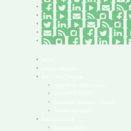
Inicio
Centro sanitario
Servicios / Terapias
Terapias de intervención
DISCAPACIDAD
Psicología Judicial y Forense
Normas del centro
Psicooncología
Psicooncología