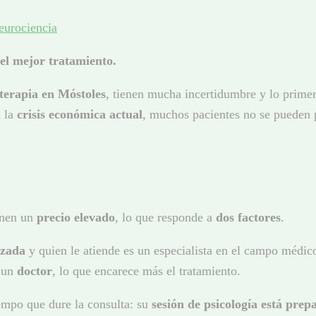
r el mejor tratamiento.
oterapia en Móstoles
, tienen mucha incertidumbre y lo prim
n la
crisis económica actual
, muchos pacientes no se pueden p
ienen un
precio elevado
, lo que responde a
dos factores
.
izada
y quien le atiende es un especialista en el campo médi
r un
doctor
, lo que encarece más el tratamiento.
iempo que dure la consulta: su
sesión de psicología está pre