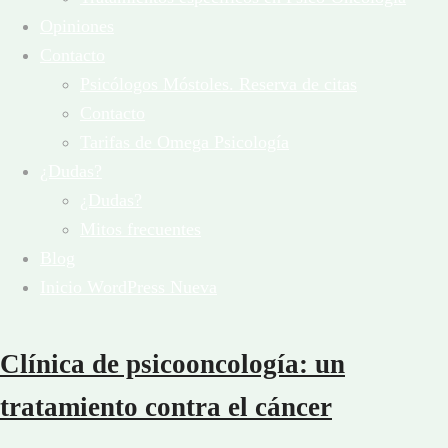
Opiniones
Contacto
Psicólogos Móstoles. Reserva de citas
Contacto
Tarifas de Omega Psicología
¿Dudas?
¿Dudas?
Mitos frecuentes
Blog
Inicio WordPress Nueva
Clínica de psicooncología: un
tratamiento contra el cáncer