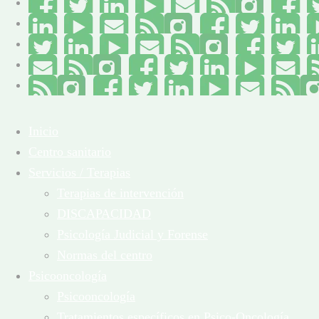
Inicio
Centro sanitario
Servicios / Terapias
Terapias de intervención
DISCAPACIDAD
Psicología Judicial y Forense
Normas del centro
Psicooncología
Psicooncología
Tratamientos específicos en Psico-Oncología