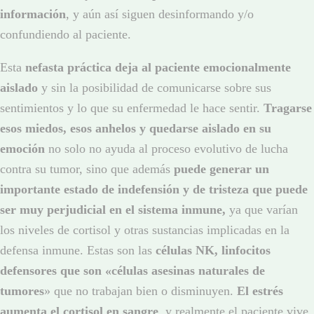
información
, y aún así siguen desinformando y/o
confundiendo al paciente.
Esta
nefasta práctica deja al paciente emocionalmente
aislado
y sin la posibilidad de comunicarse sobre sus
sentimientos y lo que su enfermedad le hace sentir.
Tragarse
esos miedos, esos anhelos y quedarse aislado en su
emoción
no solo no ayuda al proceso evolutivo de lucha
contra su tumor, sino que además
puede generar un
importante estado de indefensión y de tristeza que puede
ser muy perjudicial en el sistema inmune,
ya que varían
los niveles de cortisol y otras sustancias implicadas en la
defensa inmune. Estas son las
células NK, linfocitos
defensores que son «células asesinas naturales de
tumores
» que no trabajan bien o disminuyen.
El estrés
aumenta el cortisol en sangre
, y realmente el paciente vive