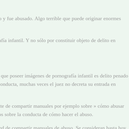
o y fue abusado. Algo terrible que puede originar enormes
a infantil. Y no sólo por constituir objeto de delito en
a que poseer imágenes de pornografía infantil es delito penado
conducta, muchas veces el juez no decreta su entrada en
gente de compartir manuales por ejemplo sobre » cómo abusar
ros sobre la conducta de cómo hacer el abuso.
a red de compartir manuales de abuso. Se consideran hasta hoy