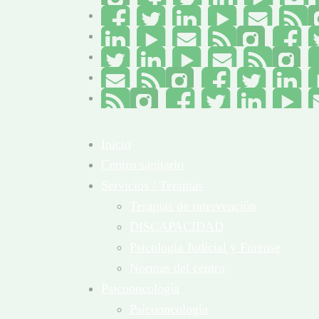
Inicio
Centro sanitario
Servicios / Terapias
Terapias de intervención
DISCAPACIDAD
Psicología Judicial y Forense
Normas del centro
Psicooncología
Psicooncología