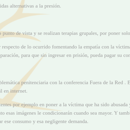
das alternativas a la presión.
 punto de vista y se realizan terapias grupales, por poner so
or respecto de lo ocurrido fomentando la empatía con la víctim
eparación, para que sin ingresar en prisión, pueda pagar su 
lemática penitenciaria con la conferencia Fuera de la Red . E
l en internet.
tentes por ejemplo en poner a la víctima que ha sido abusada 
unto esas imágenes le condicionarán cuando sea mayor. Y tamb
iar ese consumo y esa negligente demanda.