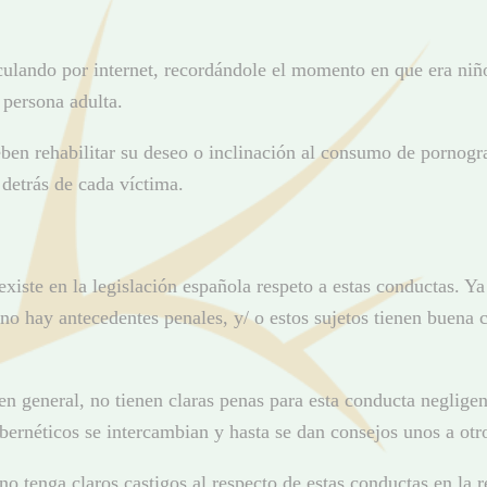
culando por internet, recordándole el momento en que era niñ
 persona adulta.
en rehabilitar su deseo o inclinación al consumo de pornografí
 detrás de cada víctima.
xiste en la legislación española respeto a estas conductas. Y
o hay antecedentes penales, y/ o estos sujetos tienen buena 
 en general, no tienen claras penas para esta conducta negli
bernéticos se intercambian y hasta se dan consejos unos a ot
 no tenga claros castigos al respecto de estas conductas en l