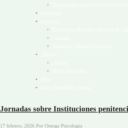
Tratamientos específicos en Psico-O
Opiniones
Contacto
Psicólogos Móstoles. Reserva de cit
Contacto
Tarifas de Omega Psicología
¿Dudas?
¿Dudas?
Mitos frecuentes
Blog
Inicio WordPress Nueva
Jornadas sobre Instituciones penitenc
17 febrero, 2026
Por
Omega Psicologia