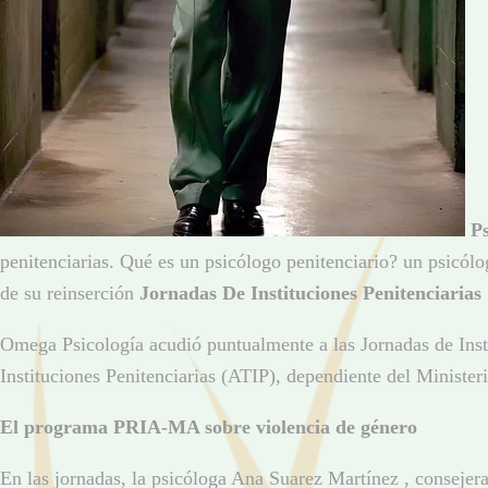
Ps
penitenciarias. Qué es un psicólogo penitenciario? un psicólo
de su reinserción
Jornadas De Instituciones Penitenciarias
Omega Psicología acudió puntualmente a las Jornadas de Insti
Instituciones Penitenciarias (ATIP), dependiente del Ministeri
El programa PRIA-MA sobre violencia de género
En las jornadas, la psicóloga Ana Suarez Martínez , consejer