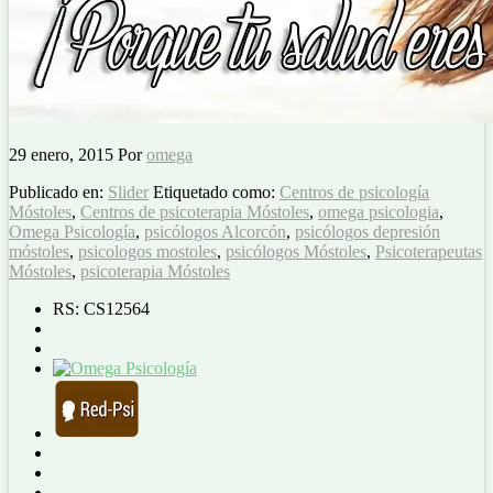
29 enero, 2015
Por
omega
Publicado en:
Slider
Etiquetado como:
Centros de psicología
Móstoles
,
Centros de psicoterapia Móstoles
,
omega psicologia
,
Omega Psicología
,
psicólogos Alcorcón
,
psicólogos depresión
móstoles
,
psicologos mostoles
,
psicólogos Móstoles
,
Psicoterapeutas
Móstoles
,
psicoterapia Móstoles
RS: CS12564