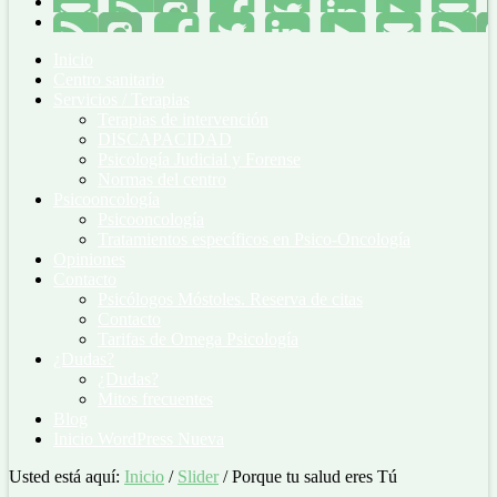
Inicio
Centro sanitario
Servicios / Terapias
Terapias de intervención
DISCAPACIDAD
Psicología Judicial y Forense
Normas del centro
Psicooncología
Psicooncología
Tratamientos específicos en Psico-Oncología
Opiniones
Contacto
Psicólogos Móstoles. Reserva de citas
Contacto
Tarifas de Omega Psicología
¿Dudas?
¿Dudas?
Mitos frecuentes
Blog
Inicio WordPress Nueva
Usted está aquí:
Inicio
/
Slider
/
Porque tu salud eres Tú